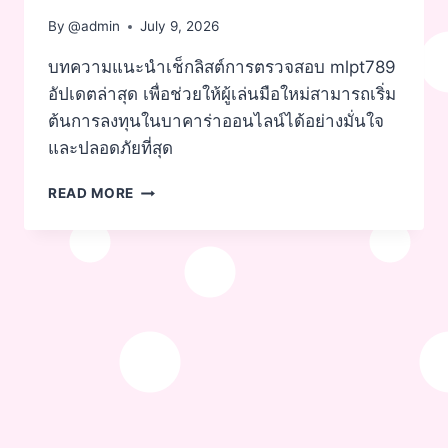
By
@admin
July 9, 2026
บทความแนะนำเช็กลิสต์การตรวจสอบ mlpt789
อัปเดตล่าสุด เพื่อช่วยให้ผู้เล่นมือใหม่สามารถเริ่ม
ต้นการลงทุนในบาคาร่าออนไลน์ได้อย่างมั่นใจ
และปลอดภัยที่สุด
เช็
READ MORE
กลิสต์
อัปเดต
MLPT789
ฉบับ
ล่าสุด
สำหรับ
มือ
ใหม่